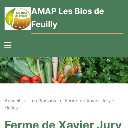
AMAP Les Bios de
Feuilly
Accueil
›
Les Paysans
›
Ferme de Xavier Jury -
Huiles
Ferme de Xavier Jury